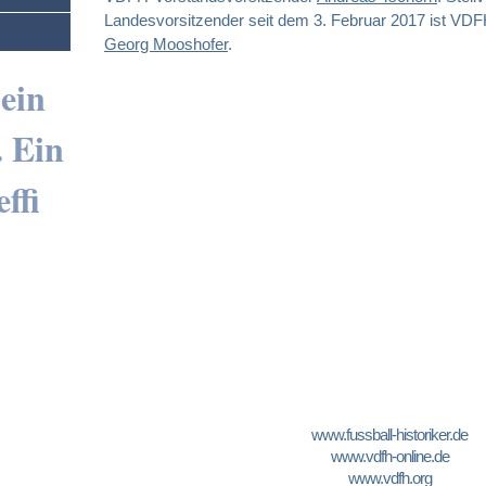
Landesvorsitzender seit dem 3. Februar 2017 ist VDF
Georg Mooshofer
.
 ein
. Ein
ffi
www.fussball-historiker.de
www.vdfh-online.de
www.vdfh.org