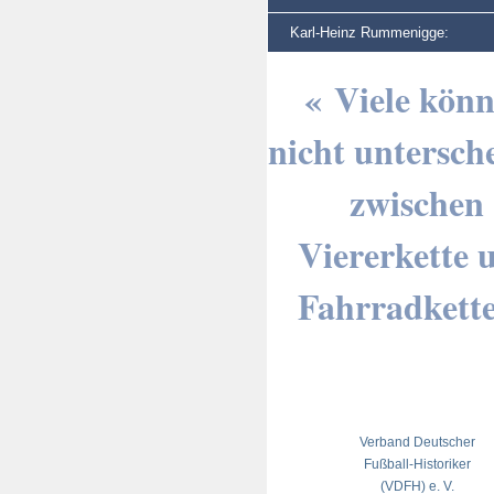
Karl-Heinz Rummenigge:
« Viele kön
nicht untersch
zwischen
Viererkette 
Fahrradkette
Verband Deutscher
Fußball-Historiker
(VDFH) e. V.