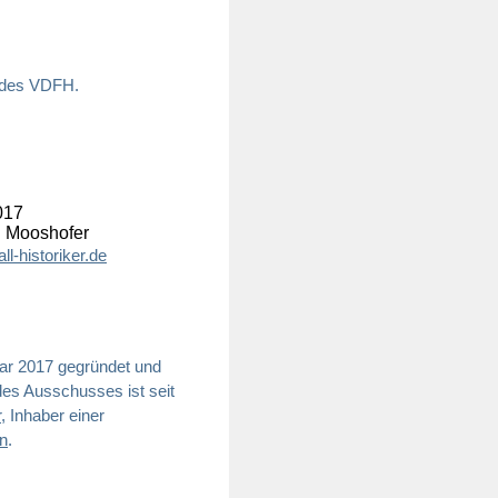
s des VDFH.
017
g Mooshofer
l-historiker.de
ar 2017 gegründet und
 des Ausschusses ist seit
r
, Inhaber einer
n
.