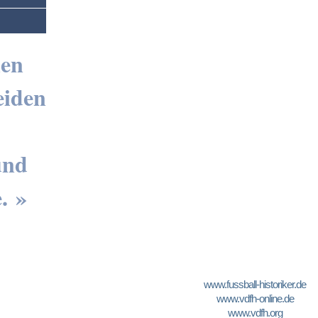
nen
eiden
und
. »
www.fussball-historiker.de
www.vdfh-online.de
www.vdfh.org